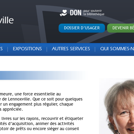
DOSSIER D’USAGER
DEVENIR B
ÉS
EXPOSITIONS
AUTRES SERVICES
QUI SOMMES-
emeure, une force essentielle au
 de Lennoxville. Que ce soit pour quelques
r un engagement plus régulier, chaque
s appréciée.
 livres sur les rayons, recouvrir et étiqueter
tés d’acquisition, animer des activités
ptoir de prêts ou encore siéger au conseil